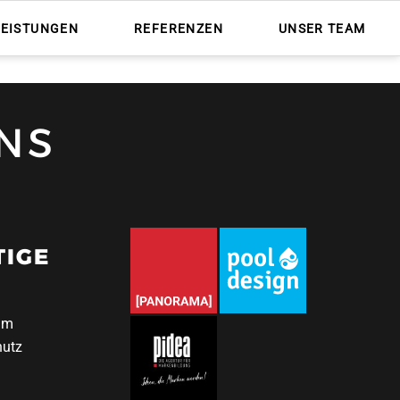
Nav
übe
LEISTUNGEN
REFERENZEN
UNSER TEAM
NS
TIGE
um
hutz