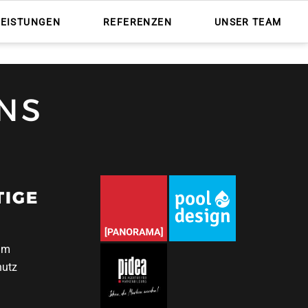
Nav
übe
LEISTUNGEN
REFERENZEN
UNSER TEAM
NS
TIGE
um
hutz